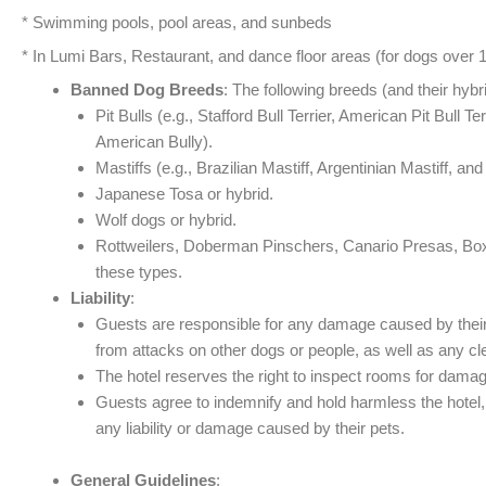
* Swimming pools, pool areas, and sunbeds
* In Lumi Bars, Restaurant, and dance floor areas (for dogs over 
Banned Dog Breeds
: The following breeds (and their hybr
Pit Bulls (e.g., Stafford Bull Terrier, American Pit Bull Te
American Bully).
Mastiffs (e.g., Brazilian Mastiff, Argentinian Mastiff, and
Japanese Tosa or hybrid.
Wolf dogs or hybrid.
Rottweilers, Doberman Pinschers, Canario Presas, Box
these types.
Liability
:
Guests are responsible for any damage caused by their d
from attacks on other dogs or people, as well as any cle
The hotel reserves the right to inspect rooms for dama
Guests agree to indemnify and hold harmless the hotel,
any liability or damage caused by their pets.
General Guidelines
: