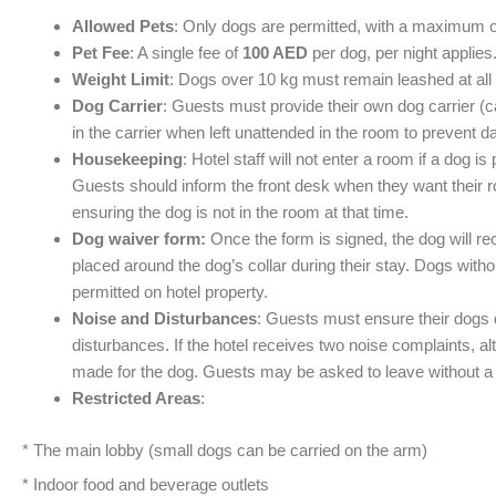
Allowed Pets
: Only dogs are permitted, with a maximum 
Pet Fee
: A single fee of
100 AED
per dog, per night applies
Weight Limit
: Dogs over 10 kg must remain leashed at all 
Dog Carrier
: Guests must provide their own dog carrier (
in the carrier when left unattended in the room to prevent 
Housekeeping
: Hotel staff will not enter a room if a dog is p
Guests should inform the front desk when they want their 
ensuring the dog is not in the room at that time.
Dog waiver form:
Once the form is signed, the dog will r
placed around the dog’s collar during their stay. Dogs witho
permitted on hotel property.
Noise and Disturbances
: Guests must ensure their dogs 
disturbances. If the hotel receives two noise complaints, 
made for the dog. Guests may be asked to leave without a r
Restricted Areas
:
* The main lobby (small dogs can be carried on the arm)
* Indoor food and beverage outlets