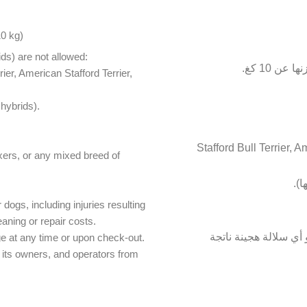
10 kg)
ids) are not allowed:
rrier, American Stafford Terrier,
 hybrids).
Pit Bull (مثل Stafford Bull T
ers, or any mixed breed of
ogs, including injuries resulting
aning or repair costs.
Rottweilers, Doberman Pinschers, Canario Presas, Boxers لالة هجينة ناتجة
ge at any time or upon check-out.
 its owners, and operators from