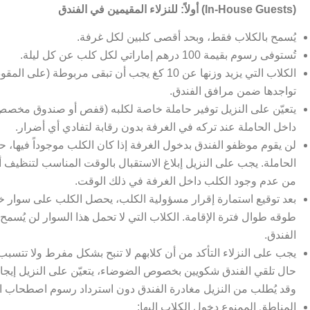
أولاً: للنزلاء المقيمين في الفندق (In-House Guests)
يُسمح بالكلاب فقط، وبحد أقصى كلبين لكل غرفة.
تُستوفى رسوم بقيمة 100 درهم إماراتي لكل كلب عن كل ليلة.
الكلاب التي يزيد وزنها عن 10 كغ يجب أن تبقى مربوطة (
تواجدها ضمن مرافق الفندق.
يتعيّن على النزيل توفير حاملة خاصة لكلبه (قفص أو صندوق مخصص
داخل الحاملة عند تركه في الغرفة بدون رقابة لتفادي أي أضرار.
لن يقوم موظفو الفندق بدخول الغرفة إذا كان الكلب موجوداً فيها، 
الحاملة. يجب على النزيل إبلاغ الاستقبال بالوقت المناسب لتنظيف أو
من عدم وجود الكلب داخل الغرفة في ذلك الوقت.
بعد توقيع استمارة إقرار مسؤولية الكلب، يحصل الكلب على سوا
طوقه طوال فترة الإقامة. الكلاب التي لا تحمل هذا السوار لن يُسمح
الفندق.
يجب على النزلاء التأكد من أن كلابهم لا تنبح بشكل مفرط ولا تتسبب
حال تلقي الفندق شكويين بخصوص الضوضاء، يتعيّن على النزيل إيجاد،
وقد يُطلب من النزيل مغادرة الفندق دون استرداد رسوم اصطحاب .
المناطق الممنوع دخول الكلاب إليها: